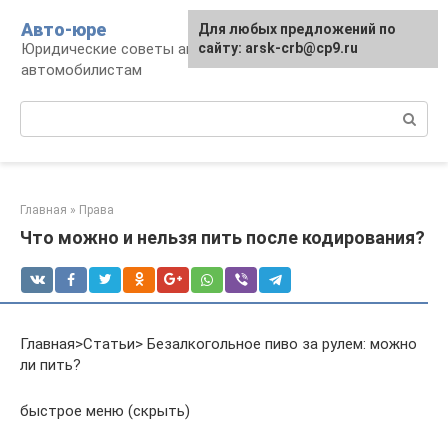
Перейти
Авто-юре
Для любых предложений по
к
Юридические советы автовладельцам и
сайту: arsk-crb@cp9.ru
контенту
автомобилистам
Поиск:
Главная
»
Права
Что можно и нельзя пить после кодирования?
Главная>Статьи> Безалкогольное пиво за рулем: можно
ли пить?
быстрое меню (скрыть)