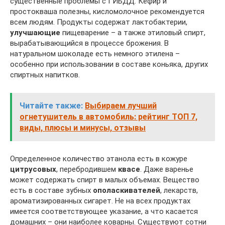
существенные проблемы с ГИБДД. Кефир и
простокваша полезны, кисломолочное рекомендуется
всем людям. Продукты содержат лактобактерии,
улучшающие
пищеварение – а также этиловый спирт,
вырабатывающийся в процессе брожения. В
натуральном шоколаде есть немного этилена –
особенно при использовании в составе коньяка, других
спиртных напитков.
Читайте также:
Выбираем лучший
огнетушитель в автомобиль: рейтинг ТОП 7,
виды, плюсы и минусы, отзывы
Определенное количество этанола есть в кожуре
цитрусовых
, перебродившем
квасе
. Даже варенье
может содержать спирт в малых объемах. Вещество
есть в составе зубных
ополаскивателей
, лекарств,
ароматизированных сигарет. Не на всех продуктах
имеется соответствующее указание, а что касается
домашних – они наиболее коварны. Существуют сотни