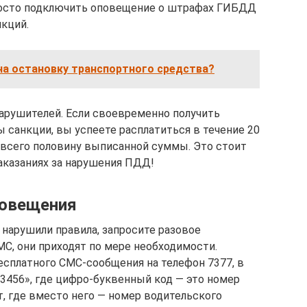
просто подключить оповещение о штрафах ГИБДД
нкций.
на остановку транспортного средства?
нарушителей. Если своевременно получить
ы санкции, вы успеете расплатиться в течение 20
т всего половину выписанной суммы. Это стоит
наказаниях за нарушения ПДД!
повещения
 нарушили правила, запросите разовое
С, они приходят по мере необходимости.
есплатного СМС-сообщения на телефон 7377, в
3456», где цифро-буквенный код — это номер
, где вместо него — номер водительского