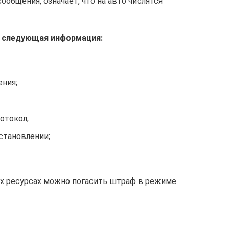
общения, означает, что на авто числятся
я следующая информация:
ния;
отокол;
остановлении;
гих ресурсах можно погасить штраф в режиме