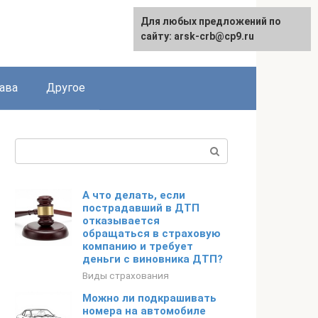
Для любых предложений по
сайту: arsk-crb@cp9.ru
ава
Другое
Поиск:
А что делать, если
пострадавший в ДТП
отказывается
обращаться в страховую
компанию и требует
деньги с виновника ДТП?
Виды страхования
Можно ли подкрашивать
номера на автомобиле