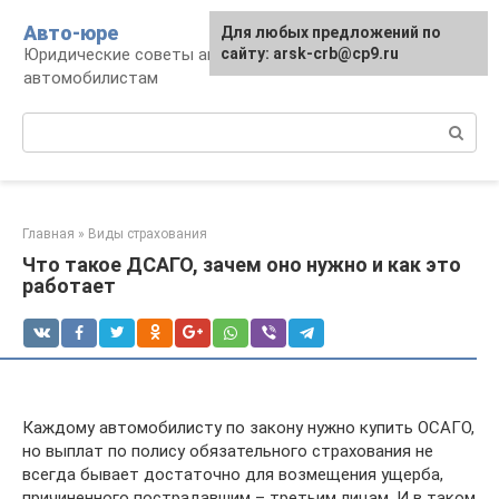
Перейти
Авто-юре
Для любых предложений по
к
Юридические советы автовладельцам и
сайту: arsk-crb@cp9.ru
контенту
автомобилистам
Поиск:
Главная
»
Виды страхования
Что такое ДСАГО, зачем оно нужно и как это
работает
Каждому автомобилисту по закону нужно купить ОСАГО,
но выплат по полису обязательного страхования не
всегда бывает достаточно для возмещения ущерба,
причиненного пострадавшим – третьим лицам. И в таком