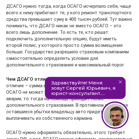
ДCAГО нужно тогда, когда ОСAГО исчерпало себя, чаще
всего к нему прибегают те, у кого ремонт транспортного
средства превышает суму в 400 тысяч рублей. Тут важно
понимать, что ДCAГО никак не вместо ОCAГО – это
всего лишь дополнение. То есть те, кто решат
подключить дополнительную опцию, будут иметь
второй полис, у которого просто сумма возмещения
больше. Государство разрешило страховым компаниям
самостоятельно определять условия для
дополнительного страхования и максимальный порог.
Чем ДCAГО отличается от ОCAГО?
Самое главное
отличие – сумма возмещения. В случае, если сумма от
ОCAГО не может полностью перекрыть ущерб от
аварии, то тогда на помощь приходит полис
дополнительного страхования. В противном случае все
оставшиеся убытки владельцу авто придётся
выплачивать из собственного кармана.
ОСАГО нужно оформлять обязательно, этого требует
закон РФ, а вот ДСАГО можно оформить исключительно