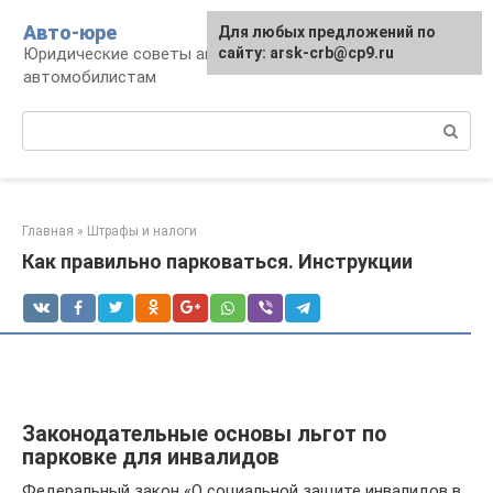
Перейти
Авто-юре
Для любых предложений по
к
Юридические советы автовладельцам и
сайту: arsk-crb@cp9.ru
контенту
автомобилистам
Поиск:
Главная
»
Штрафы и налоги
Как правильно парковаться. Инструкции
Законодательные основы льгот по
парковке для инвалидов
Федеральный закон «О социальной защите инвалидов в