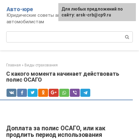
Перейти
Авто-юре
Для любых предложений по
к
Юридические советы автовладельцам и
сайту: arsk-crb@cp9.ru
контенту
автомобилистам
Поиск:
Главная
»
Виды страхования
С какого момента начинает действовать
полис ОСАГО
Доплата за полис ОСАГО, или как
продлить период использования