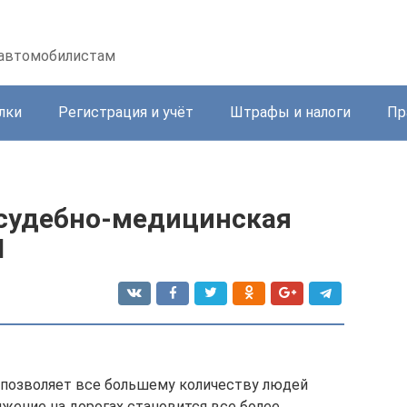
 автомобилистам
лки
Регистрация и учёт
Штрафы и налоги
Пр
 судебно-медицинская
П
 позволяет все большему количеству людей
жение на дорогах становится все более