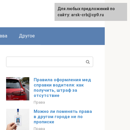
Для любых предложений по
сайту: arsk-crb@cp9.ru
ава
Другое
Поиск:
Правила оформления мед
справки водителя: как
получить, штраф за
отсутствие
Права
Можно ли поменять права
в другом городе не по
прописке
Права