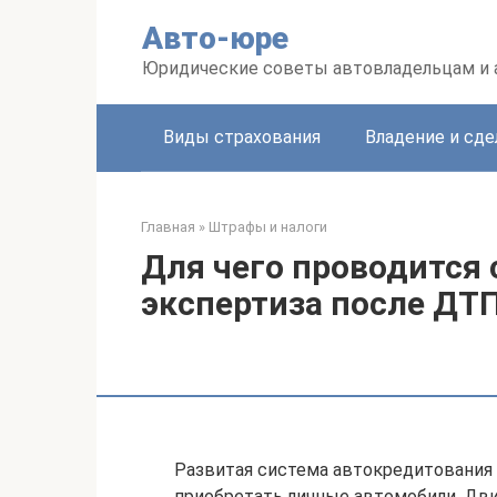
Перейти
Авто-юре
к
контенту
Юридические советы автовладельцам и
Виды страхования
Владение и сде
Главная
»
Штрафы и налоги
Для чего проводится
экспертиза после ДТ
Развитая система автокредитования
приобретать личные автомобили. Дви