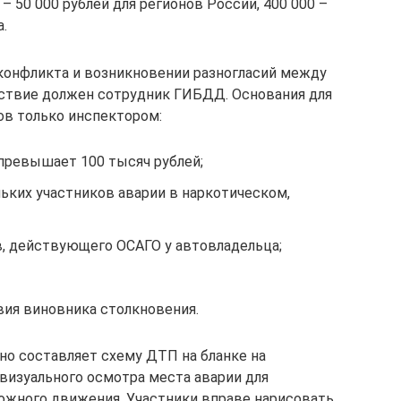
 50 000 рублей для регионов России, 400 000 –
.
конфликта и возникновении разногласий между
ствие должен сотрудник ГИБДД. Основания для
ов только инспектором:
превышает 100 тысяч рублей;
ьких участников аварии в наркотическом,
в, действующего ОСАГО у автовладельца;
ия виновника столкновения.
но составляет схему ДТП на бланке на
 визуального осмотра места аварии для
ожного движения. Участники вправе нарисовать