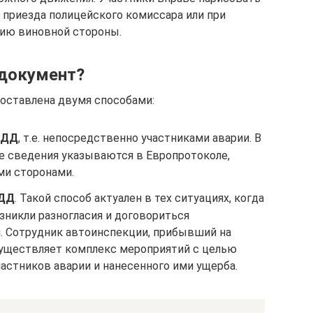
 приезда полицейского комиссара или при
нию виновной стороны.
 документ?
оставлена двумя способами:
БДД
, т.е. непосредственно участниками аварии. В
е сведения указываются в Европротоколе,
ми сторонами.
БДД
. Такой способ актуален в тех ситуациях, когда
зникли разногласия и договориться
я. Сотрудник автоинспекции, прибывший на
существляет комплекс мероприятий с целью
астников аварии и нанесенного ими ущерба.