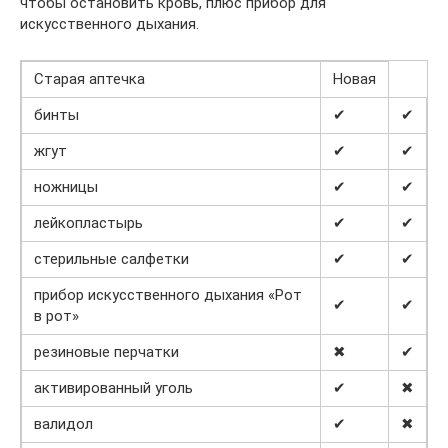
чтобы остановить кровь, плюс прибор для
искусственного дыхания.
Старая аптечка
Новая
бинты
✔
✔
жгут
✔
✔
ножницы
✔
✔
лейкопластырь
✔
✔
стерильные салфетки
✔
✔
прибор искусственного дыхания «Рот
✔
✔
в рот»
резиновые перчатки
✖
✔
активированный уголь
✔
✖
валидол
✔
✖