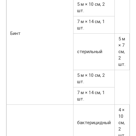
5 м × 10 см, 2
шт.
7 м × 14 см, 1
шт.
Бинт
5 м
× 7
стерильный
см,
2
шт.
5 м × 10 см, 2
шт.
7 м × 14 см, 1
шт.
4 ×
10
бактерицидный
см,
2
шт.