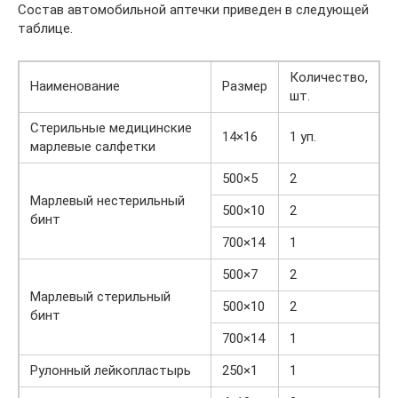
Состав автомобильной аптечки приведен в следующей
таблице.
Количество,
Наименование
Размер
шт.
Стерильные медицинские
14×16
1 уп.
марлевые салфетки
500×5
2
Марлевый нестерильный
500×10
2
бинт
700×14
1
500×7
2
Марлевый стерильный
500×10
2
бинт
700×14
1
Рулонный лейкопластырь
250×1
1