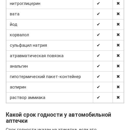
нитроглицерин
✔
✖
вата
✔
✖
йод
✔
✖
корвалол
✔
✖
сульфацил натрия
✔
✖
атравматическая повязка
✔
✖
анальгин
✔
✖
гипотермический пакет-контейнер
✔
✖
аспирин
✔
✖
раствор аммиака
✔
✖
Какой срок годности у автомобильной
аптечки
Срок годности указан на этикетке, если это