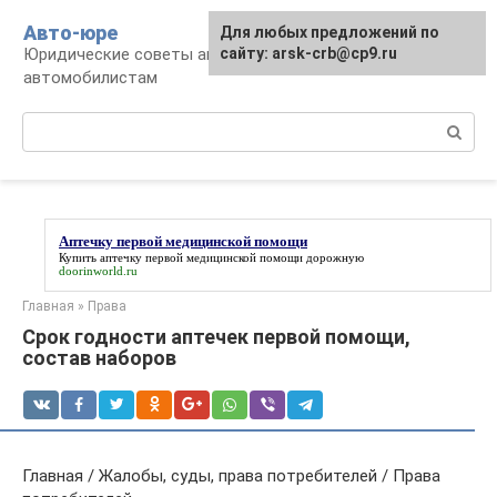
Перейти
Авто-юре
Для любых предложений по
к
Юридические советы автовладельцам и
сайту: arsk-crb@cp9.ru
контенту
автомобилистам
Поиск:
Аптечку первой медицинской помощи
Купить
аптечку первой медицинской помощи
дорожную
doorinworld.ru
Главная
»
Права
Срок годности аптечек первой помощи,
состав наборов
Главная / Жалобы, суды, права потребителей / Права