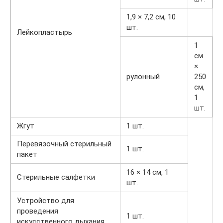
1,9 × 7,2 см, 10
шт.
Лейкопластырь
1
см
×
рулонный
250
см,
1
шт.
Жгут
1 шт.
Перевязочный стерильный
1 шт.
пакет
16 × 14 см, 1
Стерильные салфетки
шт.
Устройство для
проведения
1 шт.
искусственного дыхания