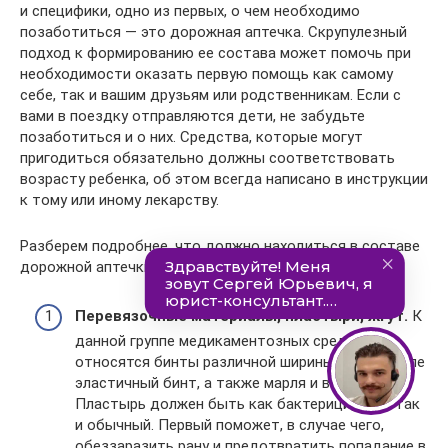
и специфики, одно из первых, о чем необходимо
позаботиться — это дорожная аптечка. Скрупулезный
подход к формированию ее состава может помочь при
необходимости оказать первую помощь как самому
себе, так и вашим друзьям или родственникам. Если с
вами в поездку отправляются дети, не забудьте
позаботиться и о них. Средства, которые могут
пригодиться обязательно должны соответствовать
возрасту ребенка, об этом всегда написано в инструкции
к тому или иному лекарству.
Разберем подробнее, что должно находиться в составе
дорожной аптечки.
Перевязочные материалы, пластыри, жгут.
К
данной группе медикаментозных средств
относятся бинты различной ширины, в том числе
эластичный бинт, а также марля и вата.
Пластырь должен быть как бактерицидный, так
и обычный. Первый поможет, в случае чего,
обеззаразить рану и предотвратить попадание в